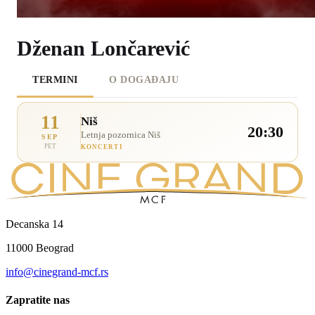
Dženan Lončarević
TERMINI
O DOGAĐAJU
11
Niš
20:30
Letnja pozornica Niš
SEP
PET
KONCERTI
Decanska 14
11000 Beograd
info@cinegrand-mcf.rs
Zapratite nas