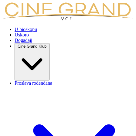
U bioskopu
Uskoro
Događaji
Cine Grand Klub
Proslava rođendana