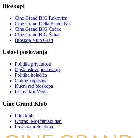
Bioskopi
Cine Grand BIG Rakovica
Cine Grand Delta Planet Niš
Cine Grand BIG Čačak
Cine Grand BIG Šabac
Bioskop Vilin Grad
Uslovi poslovanja
Politika privatnosti
Opšti uslovi poslovanja
Politika kolačića
Online kupovina
Kućni red bioskopa
Uslovi korišćenja
Cine Grand Klub
Film klub
Utorak: Moj filmski dan
Proslava rođendana