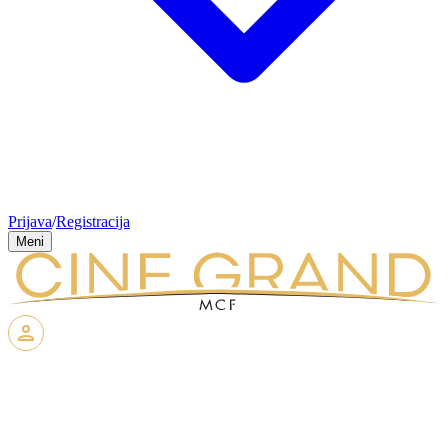
Prijava
/
Registracija
Meni